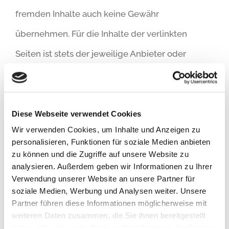
fremden Inhalte auch keine Gewähr
übernehmen. Für die Inhalte der verlinkten
Seiten ist stets der jeweilige Anbieter oder
Betreiber der Seiten verantwortlich. Die
verlinkten Seiten wurden zum Zeitpunkt der
Verlinkung auf mögliche Rechtsverstöße
Diese Webseite verwendet Cookies
Wir verwenden Cookies, um Inhalte und Anzeigen zu
überprüft. Rechtswidrige Inhalte waren zum
personalisieren, Funktionen für soziale Medien anbieten
Zeitpunkt der Verlinkung nicht erkennbar.
zu können und die Zugriffe auf unsere Website zu
analysieren. Außerdem geben wir Informationen zu Ihrer
Verwendung unserer Website an unsere Partner für
Eine permanente inhaltliche Kontrolle der
soziale Medien, Werbung und Analysen weiter. Unsere
verlinkten Seiten ist jedoch ohne konkrete
Partner führen diese Informationen möglicherweise mit
weiteren Daten zusammen, die Sie ihnen bereitgestellt
Anhaltspunkte einer Rechtsverletzung nicht
haben oder die sie im Rahmen Ihrer Nutzung der Dienste